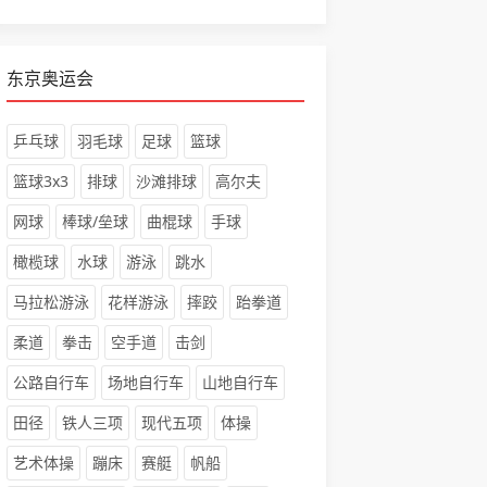
东京奥运会
乒乓球
羽毛球
足球
篮球
篮球3x3
排球
沙滩排球
高尔夫
网球
棒球/垒球
曲棍球
手球
橄榄球
水球
游泳
跳水
马拉松游泳
花样游泳
摔跤
跆拳道
柔道
拳击
空手道
击剑
公路自行车
场地自行车
山地自行车
田径
铁人三项
现代五项
体操
艺术体操
蹦床
赛艇
帆船