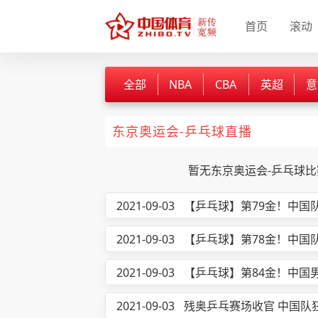
首页
滚动
全部
NBA
CBA
英超
意
东京奥运会-乒乓球直播
暂无东京奥运会-乒乓球比
2021-09-03
【乒乓球】第79金！中国队
2021-09-03
【乒乓球】第78金！中国队
2021-09-03
【乒乓球】第84金！中国男
2021-09-03
残奥乒乓赛场收官 中国队狂