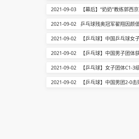
2021-09-03
【幕后】“奶奶”教练郭西
2021-09-02
乒乓球残奥冠军翟翔因颜值
2021-09-02
【乒乓球】中国乒乓球女子
2021-09-02
【乒乓球】中国男子团体获
2021-09-02
【乒乓球】女子团体C1-3
2021-09-02
【乒乓球】中国男团2-0击