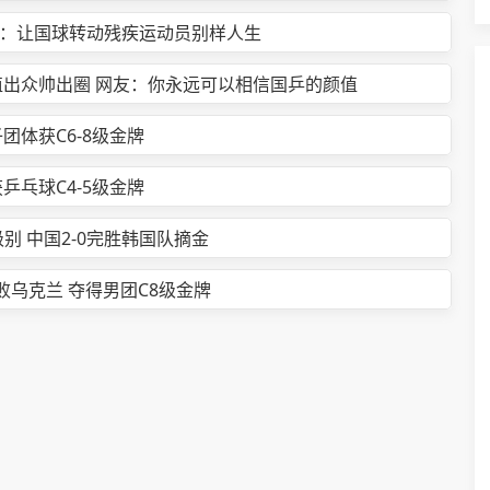
京：让国球转动残疾运动员别样人生
出众帅出圈 网友：你永远可以相信国乒的颜值
团体获C6-8级金牌
乒乓球C4-5级金牌
级别 中国2-0完胜韩国队摘金
败乌克兰 夺得男团C8级金牌