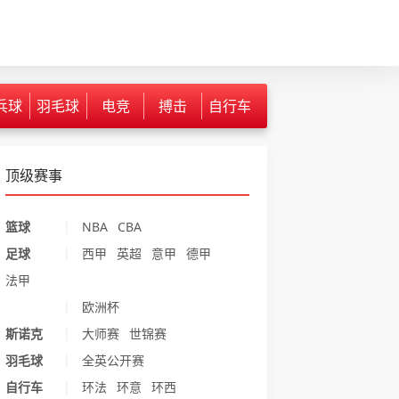
乓球
羽毛球
电竞
搏击
自行车
顶级赛事
|
篮球
NBA
CBA
|
足球
西甲
英超
意甲
德甲
法甲
|
欧洲杯
|
斯诺克
大师赛
世锦赛
|
羽毛球
全英公开赛
|
自行车
环法
环意
环西