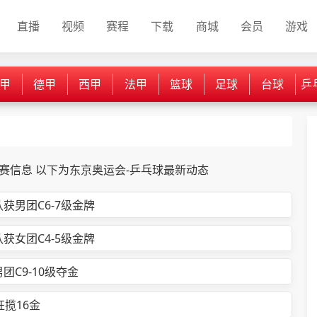
直播
视频
赛程
下载
商城
会员
游戏
甲
德甲
西甲
法甲
篮球
足球
台球
乒
赛信息 以下为东京奥运会-乒乓球最新动态
获男团C6-7级金牌
获女团C4-5级金牌
团C9-10级夺金
揽16金