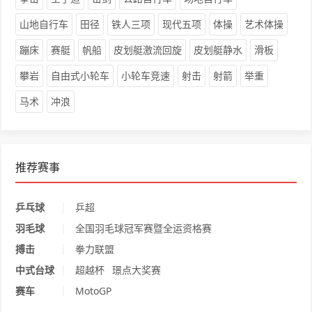
山地自行车
田径
铁人三项
现代五项
体操
艺术体操
蹦床
赛艇
帆船
皮划艇激流回旋
皮划艇静水
滑板
攀岩
自由式小轮车
小轮车竞速
射击
射箭
举重
马术
冲浪
推荐赛事
|
乒乓球
乒超
|
羽毛球
全国羽毛球冠军赛暨全运资格赛
|
搏击
拳力联盟
|
中式台球
超越杯
璟点大奖赛
|
赛车
MotoGP