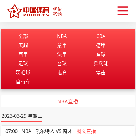
全部
NBA
CBA
英超
意甲
德甲
西甲
法甲
篮球
足球
台球
乒乓球
羽毛球
电竞
搏击
自行车
NBA直播
2023-03-29 星期三
07:00
NBA
凯尔特人 VS 奇才
图文直播