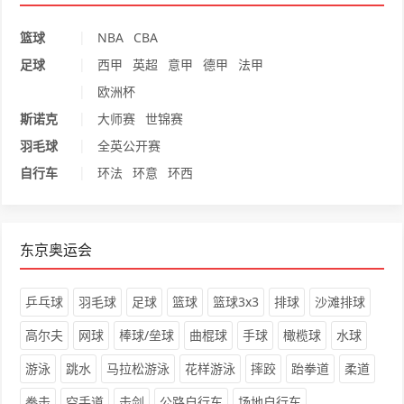
|
篮球
NBA
CBA
|
足球
西甲
英超
意甲
德甲
法甲
|
欧洲杯
|
斯诺克
大师赛
世锦赛
|
羽毛球
全英公开赛
|
自行车
环法
环意
环西
东京奥运会
乒乓球
羽毛球
足球
篮球
篮球3x3
排球
沙滩排球
高尔夫
网球
棒球/垒球
曲棍球
手球
橄榄球
水球
游泳
跳水
马拉松游泳
花样游泳
摔跤
跆拳道
柔道
拳击
空手道
击剑
公路自行车
场地自行车