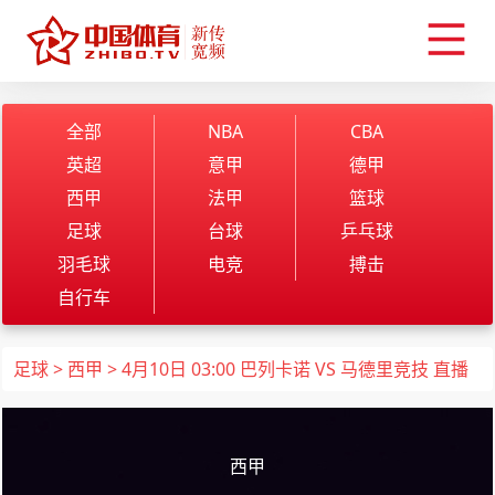
全部
NBA
CBA
英超
意甲
德甲
西甲
法甲
篮球
足球
台球
乒乓球
羽毛球
电竞
搏击
自行车
足球
>
西甲
> 4月10日 03:00 巴列卡诺 VS 马德里竞技 直播
西甲