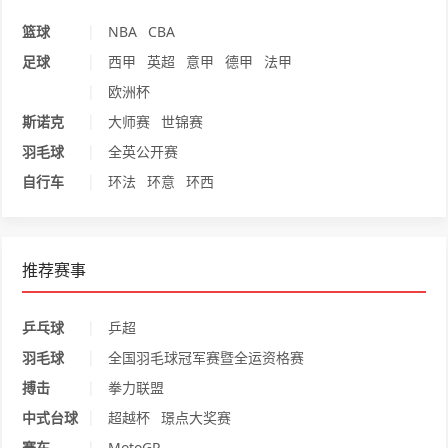
|
篮球
NBA
CBA
|
足球
西甲
英超
意甲
德甲
法甲
|
欧洲杯
|
斯诺克
大师赛
世锦赛
|
羽毛球
全英公开赛
|
自行车
环法
环意
环西
推荐赛事
|
乒乓球
乒超
|
羽毛球
全国羽毛球冠军赛暨全运资格赛
|
搏击
拳力联盟
|
中式台球
超越杯
璟点大奖赛
|
赛车
MotoGP